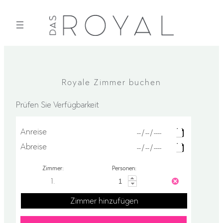
Zum
Inhalt
springen
Royale Zimmer buchen
Prüfen Sie Verfügbarkeit
Anreise
Abreise
Zimmer:
Personen:
1.
Zimmer hinzufügen